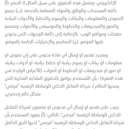
الإلكتروني، وتشمل هذه الحقوق على سبيل المثال لا الحصر، (أ)
كافة المستندات والوثائق والمواد المتعلقة بالخدمة. (ب) جميع
النصوص والمعلومات والبيانات والرسوم والخطط والأدوات البيانية
والصور والفيديوهات والخطوط والموسيقى والأصوات وتصميم
صفحات ومواقع الويب بالإضافة إلى كافة الوجهات التي يحتوي
عليها الموقع. (ج) التصاميم والإختيارات الخاصة بالموقع.
وبمجرد تقديم او إرسال أي مادة تحتوي على إي نصوص او
معلومات او بيانات او رسوم بيانية او خطط بيانية، او أدوات بيانية،
او صور او فيديوهات او الخطوط او أصوات، (للأغراض الواردة في
هذه الفقرة) ، بأن المُستخدم يوافق بالحقوق الملكية الفكرية التي
يمنحها النظام لـ شركة التفاعل الذكي للوساطة الرقمية “قرضي”
بشكل دائم وحصري.
يترتب على تقديم او إرسال أي محتوى او مضمون لشركة التفاعل
الذكي للوساطة الرقمية “قرضي”، التالي: (أ) يتعهد المستخدم بأن
شركة التفاعل الذكي للوساطة الرقمية “قرضي” لديها الحق الكامل