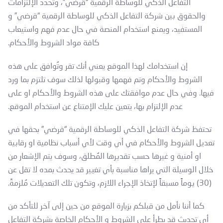
التفاعل الذكي للوساطة الرقمية “قرضي”، وتحدد الإلتزامات
والحقوق بين شركة التفاعل الذكي للوساطة الرقمية “قرضي” و
المستفيد، ويمنع استخدام المنصة في حال عدم فهم واستيعاب
كافة مواد الشروط والأحكام.
إن استخدامك لهذا الموقع يعني أنك تقر وتُوافق على هذه
الشروط والأحكام وتم فهمها وقبولها لذلك سوف تلتزم بما ورد
فيها. وفي حال عدم موافقتك على هذه الشروط والأحكام او على
عدم الإلتزام بها، يتعين عليك الإمتناع عن استخدام الموقع.
تحتفظ شركة التفاعل الذكي للوساطة الرقمية “قرضي” بحقها في
تعديل الشروط والأحكام في أي وقت لأي أسباب نظامية او رقابية
او أمنية و غيرها حسب تقديرها المُطلق، وسوف يتم الإشعار من
خلال الوسيلة التي يراها مناسبة بأي تغيير قد يحدث بمده لا تقل عن
(30) يوماً مسبقاً لإتخاذ الإجراء اللازم، وتكون تلك التعديلات مُلزمةً.
كما أننا نأمل من قبلكم بزيارة الموقع من حين إلى آخر للتأكد من
أي تحديث قد يطرأ على الشروط و الأحكام الخاصة بشركة التفاعل