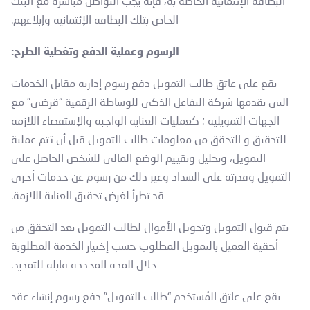
البطاقة الإئتمانية الخاصة به، فإنه يجب التواصل مُباشرةً مع البنك
الخاص بتلك البطاقة الإئتمانية وإبلاغهم.
الرسوم وعملية الدفع وتغطية الطرح:
يقع على عاتق طالب التمويل دفع رسوم إداريه مقابل الخدمات
التي تقدمها شركة التفاعل الذكي للوساطة الرقمية “قرضي” مع
الجهات التمويلية ؛ كعمليات العناية الواجبة والإستقصاء اللازمة
للتدقيق و التحقق من معلومات طالب التمويل قبل أن تتم عملية
التمويل، وتحليل وتقييم الوضع المالي للشخص الحاصل على
التمويل وقدرته على السداد وغير ذلك من رسوم عن خدمات أخرى
قد تطرأ لغرض تحقيق العناية اللازمة.
يتم قبول التمويل وتحويل الأموال لطالب التمويل بعد التحقق من
أحقية العميل بالتمويل المطلوب حسب إختيار الخدمة المطلوبة
خلال المدة المحددة قابلة للتمديد.
يقع على عاتق المُستخدم “طالب التمويل” دفع رسوم إنشاء عقد