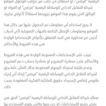
الرقمية “قرضي”، او استغلال أي جانب من جوانب الوصول لموقع
شركة التفاعل الذكي للوساطة الرقمية “قرضي” او المواد او
الوثائق التي يقوم هذا الموقع بتزويدها استغلالاً لأغراض تجارية.
لا يجوز استخدام أي معلومات تم الحصول عليها من خلال هذا
الموقع ومعلومات الإتصال الخاصة بالجهات التمويلية لأي أسباب
أخرى غير مذكورة في البند المتعلق بـ(أغراض الإستخدام) الواردة
في هذه الشروط والأحكام.
يترتب على الإستخدامات الممنوعة الواردة في هذه الشروط
والأحكام على: مصادرة المشروع او مصادرة حساب دعم المشروع
وعدم قابلية استرداد الرسوم المدفوعة بذلك الشأن. كما يحق
لشركة التفاعل الذكي للوساطة الرقمية “قرضي” إتخاذ أي إجراء
قانوني إضافي لإسترداد حقوق الملكية الفكرية المفقودة بسبب
ذلك.
تمتلك شركة التفاعل الذكي للوساطة الرقمية “قرضي” الحق في
رفض جميع الإستخدامات او جزء منها والتي يقوم المستخدم بها