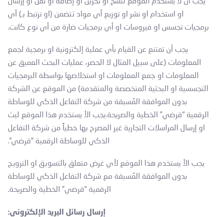
يجب أن لا يستخدم الموقع لنسخ او تخزين او إضافة او نقل او إرسال
او استخدام او نشر او توزيع أي مواد تتضمن (او ترتبط بـ) أي
برمجيات تجسس او فيروسات او أي برمجيات ضارة من أي نوع كانت.
يجب أن تمتنع عن القيام بأي عملية إلكترونية او برمجية لجمع
المعلومات (على سبيل المثال لا الحصر، عمليات البحث العميق عن
المعلومات او جمع المعلومات او استخلاصها بواسطة البرمجيات
التجسسية او البحثية المتخصصة والمتقدمة) من الموقع عن الشركة
بدون الموافقة المُسبقة من شركة التفاعل الذكي للوساطة
الرقمية “قرضي” الخطية والصريحة.يجب الأ يستخدم هذا الموقع لبث
او إرسال المراسلات التجارية غير المصرح بها خطياً من شركة التفاعل
الذكي للوساطة الرقمية “قرضي”.
يجب الأ يستخدم هذا الموقع لأي غرض متعلق بالتسويق او الترويج
بدون الموافقة المُسبقة مع شركة التفاعل الذكي للوساطة
الرقمية “قرضي” الخطية والصريحة.
إرسال رسائل البريد الإلكتروني
: