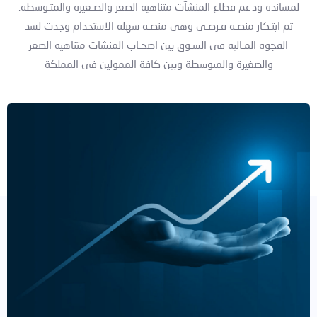
لمساندة ودعم قطاع المنشآت متناهية الصغر والصـغيرة والمتـوسطة.
تم ابتـكار منصـة قـرضـي وهي منصـة سهلة الاستخدام وجدت لسد
الفجوة المـالية في السـوق بين اصحـاب المنشآت متناهية الصغر
والصغيرة والمتوسطة وبين كافة الممولين في المملكة