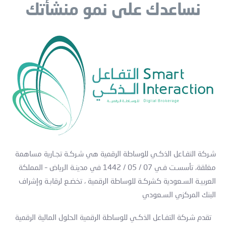
نساعدك على نمو منشأتك
شـركة التفـاعل الذكـي للوساطة الرقمية هي شـركـة تجـارية مساهمة
مغلقة، تأسسـت فـي 07 / 05 / 1442 في مدينـة الرياض – المملكة
العربيـة السـعودية كشركـة للوساطة الرقمية ، تخضـع لرقابـة وإشراف
البنك المركزي السـعودي
تقدم شـركة التفـاعل الذكـي للوساطة الرقمية الحلول المالية الرقمية